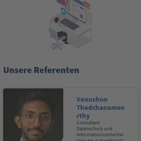
Unsere Referenten
Venushon
Thadchanamoo
rthy
Consultant
Datenschutz und
Informationssicherhei
t bei der
activeMind AG