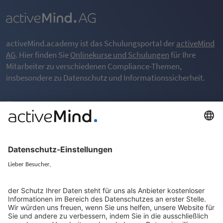
activeMind.academy ist das Schulungsportal der
activeMind
AG
. Hier finden Sie
Onlinekurse und Schulungen
für Ihre
Mitarbeiter zu verschiedenen Compliance-Themen,
insbesondere zu Datenschutz und Informationssicherheit.
Überblick
Über das LMS
Häufig gestellte Fragen (FAQ)
Rechtliches
Allgemeine Geschäftsbedinungen (AGB)