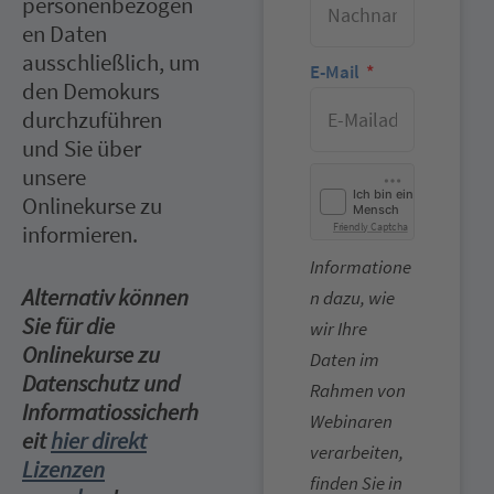
personenbezogen
en Daten
ausschließlich, um
E-Mail
den Demokurs
durchzuführen
und Sie über
unsere
Onlinekurse zu
Friendly Captcha
informieren.
Informatione
Alternativ können
n dazu, wie
Sie für die
wir Ihre
Onlinekurse zu
Daten im
Datenschutz und
Rahmen von
Informatiossicherh
Webinaren
eit
hier direkt
verarbeiten,
Lizenzen
finden Sie in