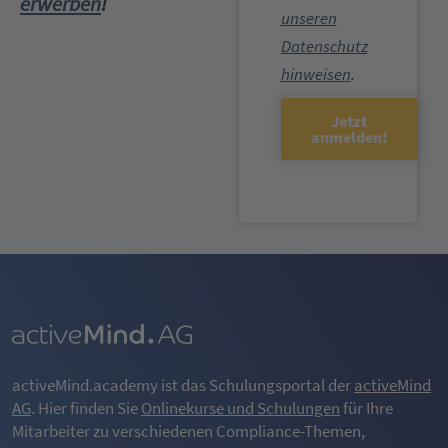
erwerben
!
unseren
Datenschutz
hinweisen
.
Jetzt
anmelden!
activeMind.academy ist das Schulungsportal der
activeMind
AG
. Hier finden Sie
Onlinekurse und Schulungen
für Ihre
Mitarbeiter zu verschiedenen Compliance-Themen,