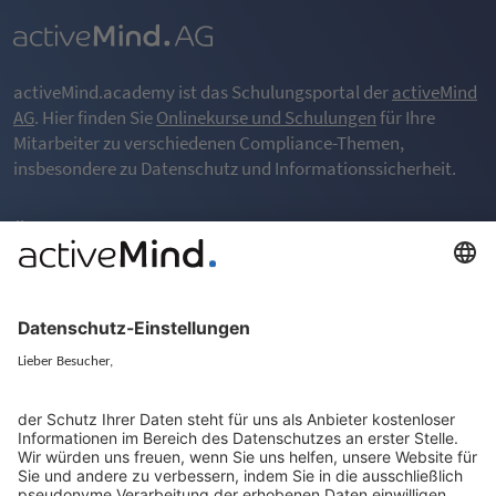
activeMind.academy ist das Schulungsportal der
activeMind
AG
. Hier finden Sie
Onlinekurse und Schulungen
für Ihre
Mitarbeiter zu verschiedenen Compliance-Themen,
insbesondere zu Datenschutz und Informationssicherheit.
Überblick
Über das LMS
Häufig gestellte Fragen (FAQ)
Rechtliches
Allgemeine Geschäftsbedinungen (AGB)