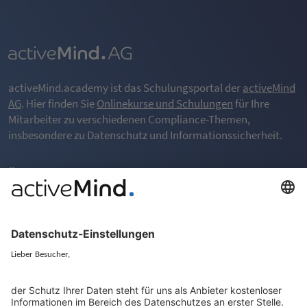
activeMind.academy ist das Schulungsportal der
activeMind
AG
. Hier finden Sie
Onlinekurse und Schulungen
für Ihre
Mitarbeiter zu verschiedenen Compliance-Themen,
insbesondere zu Datenschutz und Informationssicherheit.
Überblick
Über das LMS
Häufig gestellte Fragen (FAQ)
Rechtliches